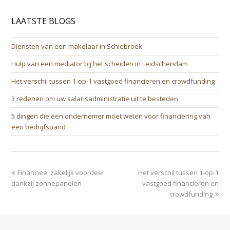
LAATSTE BLOGS
Diensten van een makelaar in Schiebroek
Hulp van een mediator bij het scheiden in Leidschendam
Het verschil tussen 1-op-1 vastgoed financieren en crowdfunding
3 redenen om uw salarisadministratie uit te besteden
5 dingen die een ondernemer moet weten voor financiering van
een bedrijfspand
previous
next
Financieel zakelijk voordeel
Het verschil tussen 1-op-1
post:
post:
dankzij zonnepanelen
vastgoed financieren en
crowdfunding